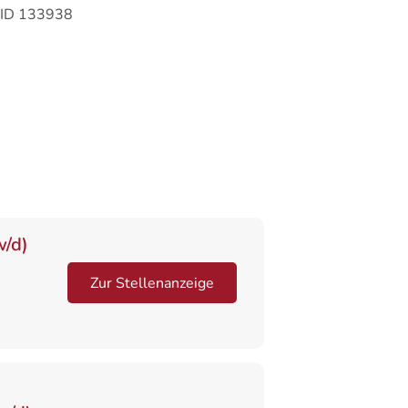
-ID 133938
w/d)
Zur Stellenanzeige