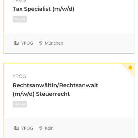
YPOG
Vollzeit
Tax Specialist (m/w/d)
YPOG
München
YPOG
Rechtsanwältin/Rechtsanwalt
(m/w/d) Steuerrecht
YPOG
Köln
Teilzeit